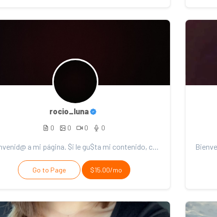
rocio_luna
0
0
0
0
Bienvenid@ a mi página. $i le gu$ta mi contenido, con$idere el $oporte. ¡Gracia$ por $u apadrynamien...
Go to Page
$15.00/mo