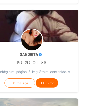
SANDRITA
6
3
1
0
Bienvenid@ a mi página. $i le gu$ta mi contenido, con$idere el $oporte. ¡Gracia$ por $u apadrynamien...
Go to Page
$8.00/mo