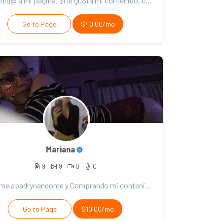
Bienvenid@ a mi página. $i le gu$ta mi contenido, con$idere el $oporte. ¡Gracia$ por $u apadrynamien...
Go to Page
$40.00/mo
Mariana
9
9
0
0
Apóyame apadrynandome y Comprando mi contenid0 💋 No te arrepentirás bebé 🔥🫦
Go to Page
$10.00/mo