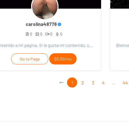
carolina48776
0
0
0
0
Bienvenido a mi página. Si le gusta mi contenido, considere el soporte. ¡Gracias por tu apoyo!
Go to Page
$5.00/mo
1
2
3
4
...
44