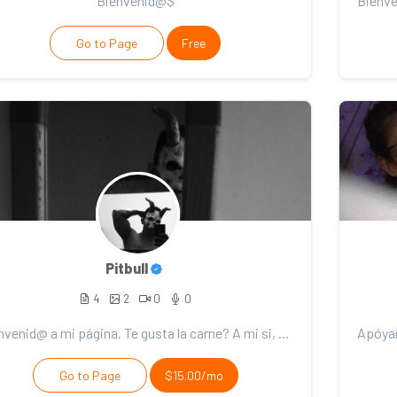
Bienvenid@$
Go to Page
Free
Pitbull
4
2
0
0
Bienvenid@ a mi página. Te gusta la carne? A mi si, es alto en proteina 😈
Go to Page
$15.00/mo