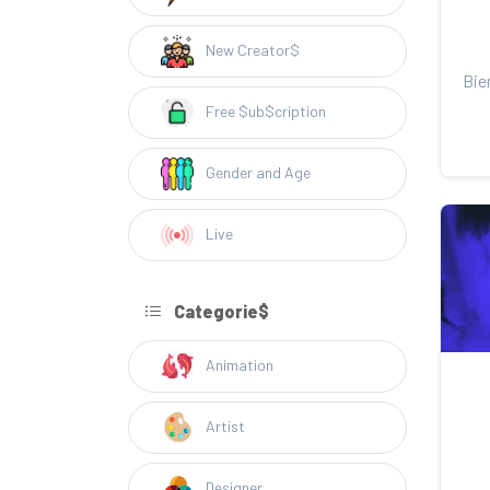
New Creator$
Free $ub$cription
Gender and Age
Live
Categorie$
Animation
Artist
Designer