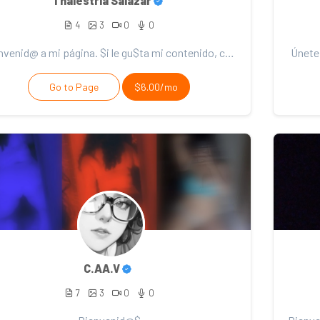
Thalestria Salazar
4
3
0
0
Bienvenid@ a mi página. $i le gu$ta mi contenido, con$idere el $oporte. ¡Gracia$ por $u apadrynamien...
Únete 
Go to Page
$6.00/mo
C.AA.V
7
3
0
0