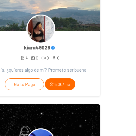
kiara49028
4
0
0
0
lis, ¿quieres algo de mí? Prometo ser buena
Go to Page
$16.00/mo