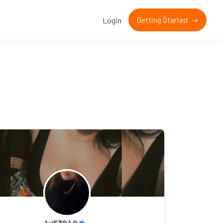
Getting $tarted
Login