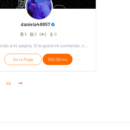
daniela48657
5
3
2
0
Bienvenido a mi página. Si le gusta mi contenido, considere el soporte. ¡Gracias por tu apoyo!
Go to Page
$50.00/mo
45