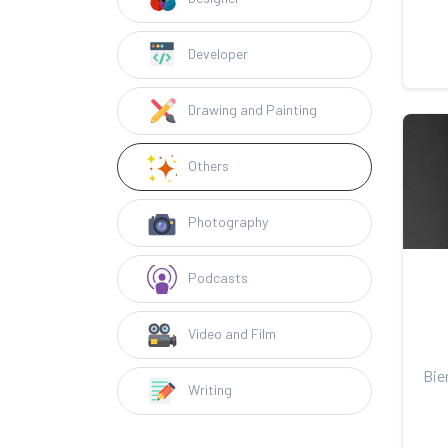
Developer
Drawing and Painting
Others
Photography
Podcasts
Video and Film
Writing