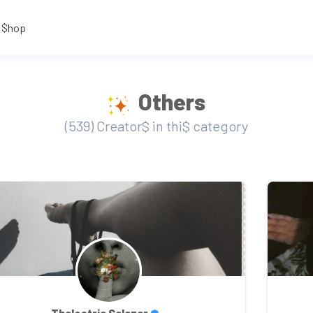
$hop
Others
(539) Creator$ in thi$ category