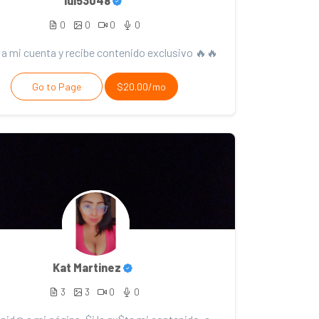
lui53048
0
0
0
0
a mi cuenta y recibe contenido exclusivo 🔥🔥
Go to Page
$20.00/mo
Kat Martinez
3
3
0
0