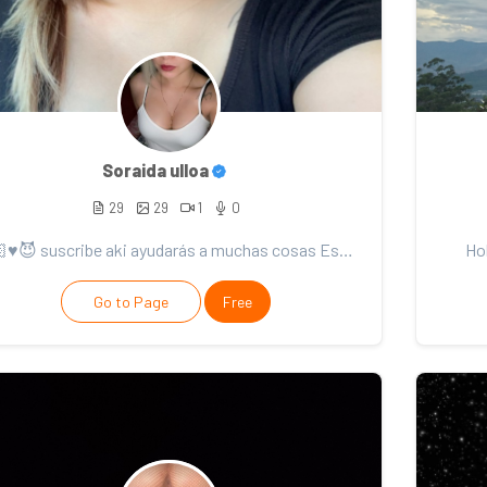
Soraida ulloa
29
29
1
0
🫰🏻♥️😈 suscribe aki ayudarás a muchas cosas Estás listo (a) para pasar un momento rico? Descargo d...
Ho
Go to Page
Free