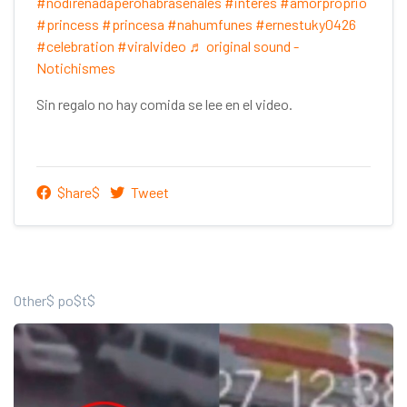
#nodirenadaperohabraseñales
#interes
#amorproprio
#princess
#princesa
#nahumfunes
#ernestuky0426
#celebration
#viralvideo
♬ original sound -
Notichismes
Sin regalo no hay comida se lee en el video.
$hare$
Tweet
Other$ po$t$