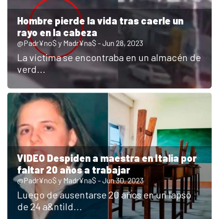
Hombre pierde la vida tras caerle un
rayo en la cabeza
@Padr¥no$ y Madr¥na$ - Jun 28, 2023
La víctima se encontraba en un almacén de
verd...
VIDEO Despiden a maestra en Italia por
faltar 20 años a trabajar
@Padr¥no$ y Madr¥na$ - Jun 30, 2023
Luego de ausentarse 20 años en un lapso
de 24 a&ntild...