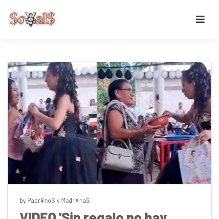
by Padr¥no$ y Madr¥na$
VIDEO 'Sin regalo no hay