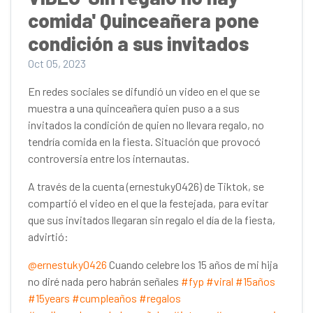
comida' Quinceañera pone
condición a sus invitados
Oct 05, 2023
En redes sociales se difundió un video en el que se
muestra a una quinceañera quien puso a a sus
invitados la condición de quien no llevara regalo, no
tendría comida en la fiesta. Situación que provocó
controversia entre los internautas.
A través de la cuenta (ernestuky0426) de Tiktok, se
compartió el video en el que la festejada, para evitar
que sus invitados llegaran sin regalo el día de la fiesta,
advirtió:
@ernestuky0426
Cuando celebre los 15 años de mi hija
no diré nada pero habrán señales
#fyp
#viral
#15años
#15years
#cumpleaños
#regalos