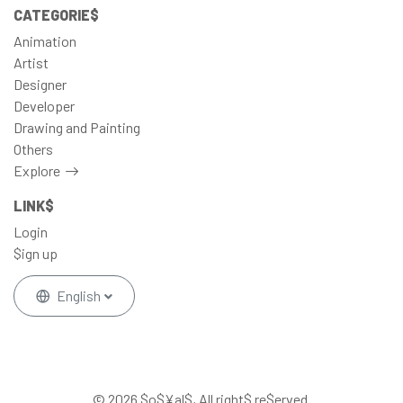
CATEGORIE$
Animation
Artist
Designer
Developer
Drawing and Painting
Others
Explore
LINK$
Login
$ign up
English
© 2026 $o$¥al$, All right$ re$erved.